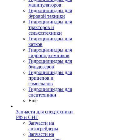
манипуляторов
Гидроцилиндры для
буровой техники
Гидроцилиндры для
тракторов и
сельхозтехники
Гидроцилиндры для
катков
Гидроцилиндры для
гидроподъемников
Гидроцилиндры для
бульдозеров
Гидроцилиндры для
прицепов и
самосвалов
Гидроцилиндры для
спецтехники
Ещё
Запчасти для спецтехники
РФ и СНГ
Запчасти на
автогрейдеры
Запчасти на
коммунальную