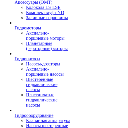
Аксессуары (OMT)
Колокола LS-LSE
Комплект муфт ND
Заливные горловины
Гидромоторы
Аксиально-
поршневые моторы
Планетарные
(героторные) моторы
Гидронасосы
Насосы-дозаторы
Аксиально-
поршневые насосы
Шестеренные
гидравлические
насосы
Пластинчатые
гидравлические
насосы
Гидрооборудование
Клапанная аппаратура
Насосы шестеренные