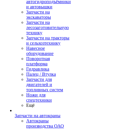
автогидроподъёмники
и автовышки
Запчасти на
экскаваторы
Запчасти на
лесозаготовительную
технику
Запчасти на тракторы
и сельхозтехнику
Навесное
оборудование
Поворотная
платформа
Гидравлика
Палец / Втулка
Запчасти для
двигателей и
топливных систем
Ножи для
спецтехники
Ещё
Запчасти на автокраны
Автокраны
производства ОАО