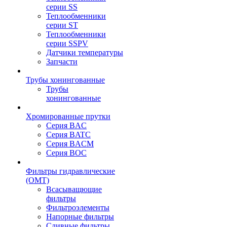
серии SS
Теплообменники
серии ST
Теплообменники
серии SSPV
Датчики температуры
Запчасти
Трубы хонингованные
Трубы
хонингованные
Хромированные прутки
Серия BAC
Серия BATC
Серия BACM
Серия BOC
Фильтры гидравлические
(OMT)
Всасыващющие
фильтры
Фильтроэлементы
Напорные фильтры
Сливные фильтры