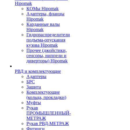
Hipomak
КОМы Hipomak
Адаптеры, фланцы
Hipomak
Карданные валы
Hipomak
Гидрораспределители
подъема-опускания
кузова Hipomak
Прочее (джойстики,
сенсоры, ниппели и
диверторы) Hipomak
РВД и комплектующие
Адаптеры
БРС
Защита
Комплектующие
(кольца, прокладки)
Муфты
Рукав
ПРОМЫШЛЕННЫЙ-
МЕТРАЖ
Рукав РВД-МЕТРАЖ
Фитинги