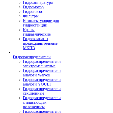
Гидроаппаратура
Гидромотор
Гидронасос
Фильтры
Комплектующие для
гидростанций
Краны
гидравлические
Гидроклапаны
предохранительные
МКПВ
Гидрораспределители
Гидрораспределители
электромагнитные
Гидрораспределители
аналоги Walvoil
Гидрораспределители
аналоги YOULI
Гидрораспределители
секционные
Гидрораспределители
с плавающим
положением
Гидрораспределители