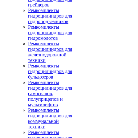
грейдеров
Ремкомплекты
гидроцилиндров для
гидроподъёмников
Ремкомплекты
гидроцилиндров для
гидромолотов
Ремкомплекты
гидроцилиндров для
железнодорожной
техники
Ремкомплекты
гидроцилиндров для
бульдозеров
Ремкомплекты
гидроцилиндров для
самосвалов,
полуприцепов и
мультилифтов
Ремкомплекты
гидроцилиндров для
коммунальной
техники
Ремкомплекты
гидроцилиндров для