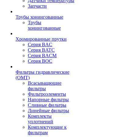
Датчики температуры
Запчасти
Трубы хонингованные
Трубы
хонингованные
Хромированные прутки
Серия BAC
Серия BATC
Серия BACM
Серия BOC
Фильтры гидравлические
(OMT)
Всасыващющие
фильтры
Фильтроэлементы
Напорные фильтры
Сливные фильтры
Линейные фильтры
Комплекты
уплотнений
Комплектующие к
фильтрам