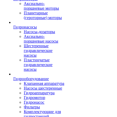
Аксиально-
поршневые моторы
Планетарные
(героторные) моторы
Гидронасосы
Насосы-дозаторы
Аксиально-
поршневые насосы
Шестеренные
гидравлические
насосы
Пластинчатые
гидравлические
насосы
Гидрооборудование
Клапанная аппаратура
Насосы шестеренные
Гидроаппаратура
Гидромотор
Гидронасос
Фильтры
Комплектующие для
гидростанций