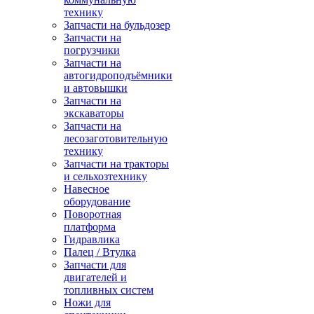
технику
Запчасти на бульдозер
Запчасти на
погрузчики
Запчасти на
автогидроподъёмники
и автовышки
Запчасти на
экскаваторы
Запчасти на
лесозаготовительную
технику
Запчасти на тракторы
и сельхозтехнику
Навесное
оборудование
Поворотная
платформа
Гидравлика
Палец / Втулка
Запчасти для
двигателей и
топливных систем
Ножи для