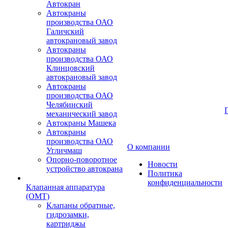
Автокран
Автокраны
производства ОАО
Галичский
автокрановый завод
Автокраны
производства ОАО
Клинцовский
автокрановый завод
Автокраны
производства ОАО
Челябинский
механический завод
Автокраны Машека
Автокраны
производства ОАО
О компании
Угличмаш
Опорно-поворотное
Новости
устройство автокрана
Политика
конфиденциальности
Клапанная аппаратура
(OMT)
Клапаны обратные,
гидрозамки,
картриджы