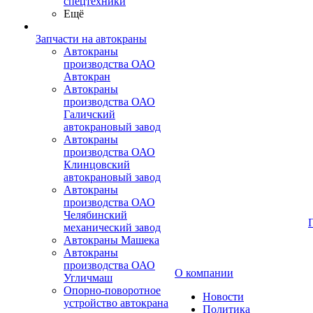
спецтехники
Ещё
Запчасти на автокраны
Автокраны
производства ОАО
Автокран
Автокраны
производства ОАО
Галичский
автокрановый завод
Автокраны
производства ОАО
Клинцовский
автокрановый завод
Автокраны
производства ОАО
Челябинский
механический завод
Автокраны Машека
Автокраны
производства ОАО
О компании
Угличмаш
Опорно-поворотное
Новости
устройство автокрана
Политика