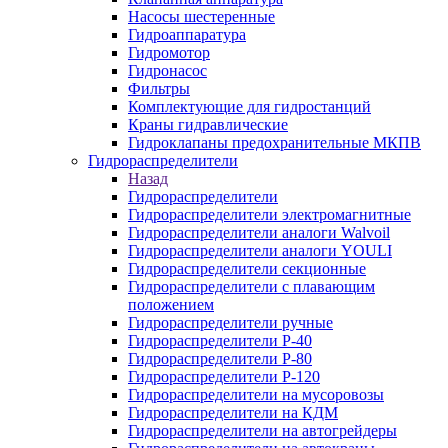
Насосы шестеренные
Гидроаппаратура
Гидромотор
Гидронасос
Фильтры
Комплектующие для гидростанций
Краны гидравлические
Гидроклапаны предохранительные МКПВ
Гидрораспределители
Назад
Гидрораспределители
Гидрораспределители электромагнитные
Гидрораспределители аналоги Walvoil
Гидрораспределители аналоги YOULI
Гидрораспределители секционные
Гидрораспределители с плавающим
положением
Гидрораспределители ручные
Гидрораспределители Р-40
Гидрораспределители Р-80
Гидрораспределители Р-120
Гидрораспределители на мусоровозы
Гидрораспределители на КДМ
Гидрораспределители на автогрейдеры