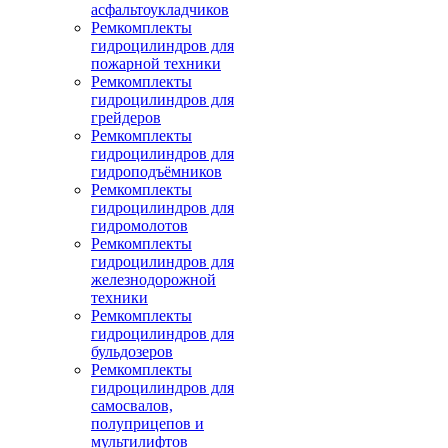
асфальтоукладчиков
Ремкомплекты
гидроцилиндров для
пожарной техники
Ремкомплекты
гидроцилиндров для
грейдеров
Ремкомплекты
гидроцилиндров для
гидроподъёмников
Ремкомплекты
гидроцилиндров для
гидромолотов
Ремкомплекты
гидроцилиндров для
железнодорожной
техники
Ремкомплекты
гидроцилиндров для
бульдозеров
Ремкомплекты
гидроцилиндров для
самосвалов,
полуприцепов и
мультилифтов