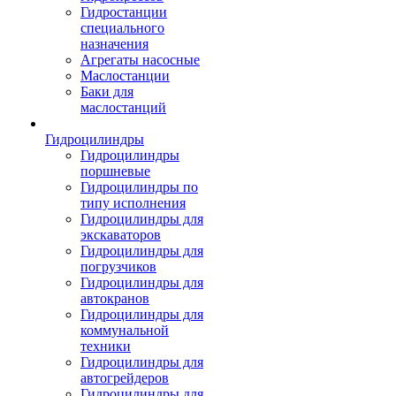
Гидростанции
специального
назначения
Агрегаты насосные
Маслостанции
Баки для
маслостанций
Гидроцилиндры
Гидроцилиндры
поршневые
Гидроцилиндры по
типу исполнения
Гидроцилиндры для
экскаваторов
Гидроцилиндры для
погрузчиков
Гидроцилиндры для
автокранов
Гидроцилиндры для
коммунальной
техники
Гидроцилиндры для
автогрейдеров
Гидроцилиндры для