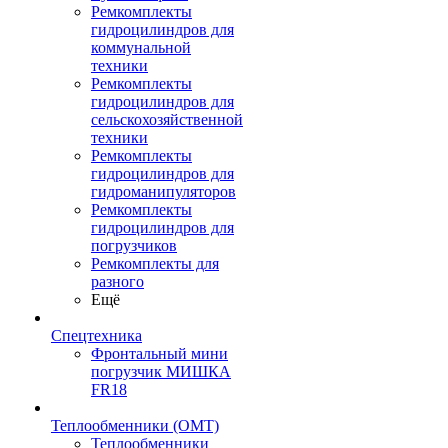
Ремкомплекты
гидроцилиндров для
коммунальной
техники
Ремкомплекты
гидроцилиндров для
сельскохозяйственной
техники
Ремкомплекты
гидроцилиндров для
гидроманипуляторов
Ремкомплекты
гидроцилиндров для
погрузчиков
Ремкомплекты для
разного
Ещё
Спецтехника
Фронтальный мини
погрузчик МИШКА
FR18
Теплообменники (OMT)
Теплообменники