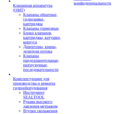
конфиденциальности
Клапанная аппаратура
(OMT)
Клапаны обратные,
гидрозамки,
картриджы
Клапаны тормозные
Блоки клапанов,
картриджы, катушки,
корпуса
Диверторы, краны,
делители потока
Клапаны
предохранительные,
разгрузочные,
последовательности
Комплектующие для
производства и ремонта
гидрооборудования
Инструмент
SEALTOOL
Рукава высокого
давления метражом
Втулки скольжения