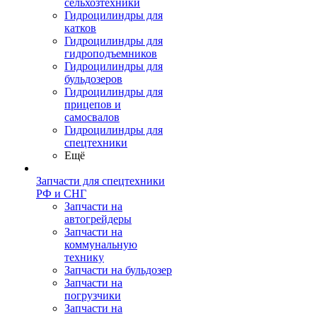
сельхозтехники
Гидроцилиндры для
катков
Гидроцилиндры для
гидроподъемников
Гидроцилиндры для
бульдозеров
Гидроцилиндры для
прицепов и
самосвалов
Гидроцилиндры для
спецтехники
Ещё
Запчасти для спецтехники
РФ и СНГ
Запчасти на
автогрейдеры
Запчасти на
коммунальную
технику
Запчасти на бульдозер
Запчасти на
погрузчики
Запчасти на