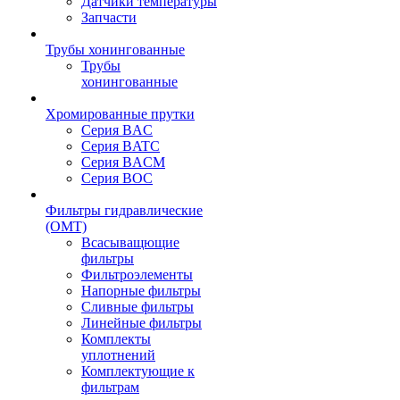
Датчики температуры
Запчасти
Трубы хонингованные
Трубы
хонингованные
Хромированные прутки
Серия BAC
Серия BATC
Серия BACM
Серия BOC
Фильтры гидравлические
(OMT)
Всасыващющие
фильтры
Фильтроэлементы
Напорные фильтры
Сливные фильтры
Линейные фильтры
Комплекты
уплотнений
Комплектующие к
фильтрам