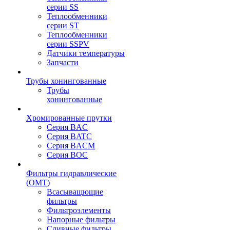
серии SS
Теплообменники
серии ST
Теплообменники
серии SSPV
Датчики температуры
Запчасти
Трубы хонингованные
Трубы
хонингованные
Хромированные прутки
Серия BAC
Серия BATC
Серия BACM
Серия BOC
Фильтры гидравлические
(OMT)
Всасыващющие
фильтры
Фильтроэлементы
Напорные фильтры
Сливные фильтры