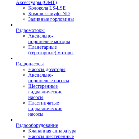
Аксессуары (OMT)
Колокола LS-LSE
Комплект муфт ND
Заливные горловины
Гидромоторы
Аксиально-
поршневые моторы
Планетарные
(героторные) моторы
Гидронасосы
Насосы-дозаторы
Аксиально-
поршневые насосы
Шестеренные
гидравлические
насосы
Пластинчатые
гидравлические
насосы
Гидрооборудование
Клапанная аппаратура
Насосы шестеренные