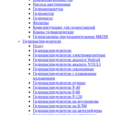
Насосы шестеренные
Гидроаппаратура
Гидромотор
Гидронасос
Фильтры
Комплектующие для гидростанций
Краны гидравлические
Гидроклапаны предохранительные МКПВ
Гидрораспределители
Назад
Гидрораспределители
Гидрораспределители электромагнитные
Гидрораспределители аналоги Walvoil
Гидрораспределители аналоги YOULI
Гидрораспределители секционные
Гидрораспределители с плавающим
положением
Гидрораспределители ручные
Гидрораспределители Р-40
Гидрораспределители Р-80
Гидрораспределители Р-120
Гидрораспределители на мусоровозы
Гидрораспределители на КДМ
Гидрораспределители на автогрейдеры