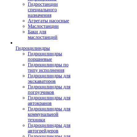
Гидростанции
специального
назначения
Агрегаты насосные
Маслостанции
Баки для
маслостанций
Гидроцилиндры
Гидроцилиндры
поршневые
Гидроцилиндры по
типу исполнения
Гидроцилиндры для
экскаваторов
Гидроцилиндры для
погрузчиков
Гидроцилиндры для
автокранов
Гидроцилиндры для
коммунальной
техники
Гидроцилиндры для
автогрейдеров
Гидроцилиндры для