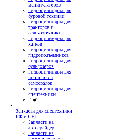
манипуляторов
Гидроцилиндры для
буровой техники
Гидроцилиндры для
тракторов и
сельхозтехники
Гидроцилиндры для
катков
Гидроцилиндры для
гидроподъемников
Гидроцилиндры для
бульдозеров
Гидроцилиндры для
прицепов и
самосвалов
Гидроцилиндры для
спецтехники
Ещё
Запчасти для спецтехники
РФ и СНГ
Запчасти на
автогрейдеры
Запчасти на
коммунальную