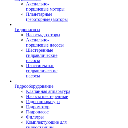
Аксиально-
поршневые моторы
Планетарные
(героторные) моторы
Гидронасосы
Насосы-дозаторы
Аксиально-
поршневые насосы
Шестеренные
гидравлические
насосы
Пластинчатые
гидравлические
насосы
Гидрооборудование
Клапанная аппаратура
Насосы шестеренные
Гидроаппаратура
Гидромотор
Гидронасос
Фильтры
Комплектующие для
гидростанций