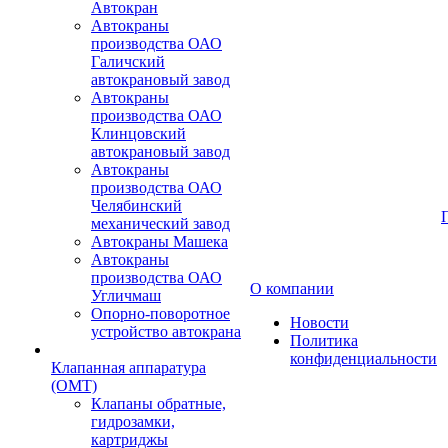
Автокран
Автокраны
производства ОАО
Галичский
автокрановый завод
Автокраны
производства ОАО
Клинцовский
автокрановый завод
Автокраны
производства ОАО
Челябинский
механический завод
Автокраны Машека
Автокраны
производства ОАО
О компании
Угличмаш
Опорно-поворотное
Новости
устройство автокрана
Политика
конфиденциальности
Клапанная аппаратура
(OMT)
Клапаны обратные,
гидрозамки,
картриджы