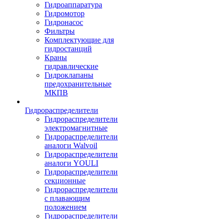
Гидроаппаратура
Гидромотор
Гидронасос
Фильтры
Комплектующие для
гидростанций
Краны
гидравлические
Гидроклапаны
предохранительные
МКПВ
Гидрораспределители
Гидрораспределители
электромагнитные
Гидрораспределители
аналоги Walvoil
Гидрораспределители
аналоги YOULI
Гидрораспределители
секционные
Гидрораспределители
с плавающим
положением
Гидрораспределители