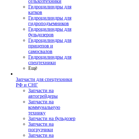
сельхозтехники
Гидроцилиндры для
катков
Гидроцилиндры для
гидроподъемников
Гидроцилиндры для
бульдозеров
Гидроцилиндры для
прицепов и
самосвалов
Гидроцилиндры для
спецтехники
Ещё
Запчасти для спецтехники
РФ и СНГ
Запчасти на
автогрейдеры
Запчасти на
коммунальную
технику
Запчасти на бульдозер
Запчасти на
погрузчики
Запчасти на