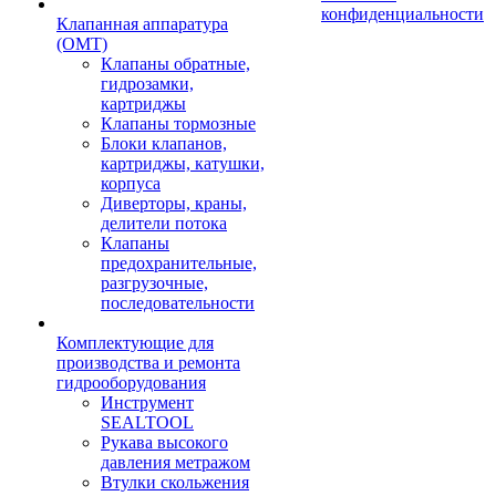
конфиденциальности
Клапанная аппаратура
(OMT)
Клапаны обратные,
гидрозамки,
картриджы
Клапаны тормозные
Блоки клапанов,
картриджы, катушки,
корпуса
Диверторы, краны,
делители потока
Клапаны
предохранительные,
разгрузочные,
последовательности
Комплектующие для
производства и ремонта
гидрооборудования
Инструмент
SEALTOOL
Рукава высокого
давления метражом
Втулки скольжения