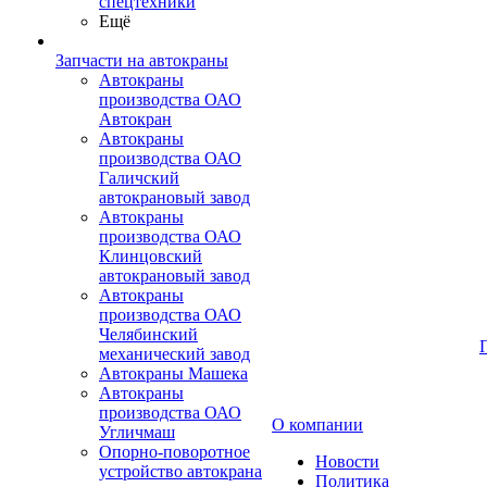
спецтехники
Ещё
Запчасти на автокраны
Автокраны
производства ОАО
Автокран
Автокраны
производства ОАО
Галичский
автокрановый завод
Автокраны
производства ОАО
Клинцовский
автокрановый завод
Автокраны
производства ОАО
Челябинский
механический завод
Автокраны Машека
Автокраны
производства ОАО
О компании
Угличмаш
Опорно-поворотное
Новости
устройство автокрана
Политика