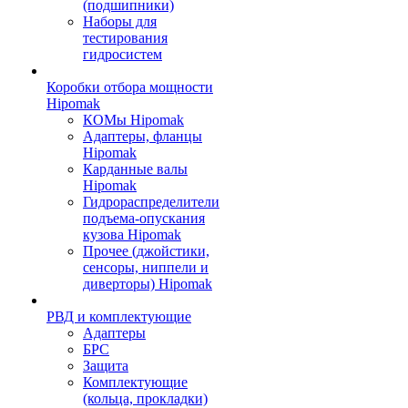
(подшипники)
Наборы для
тестирования
гидросистем
Коробки отбора мощности
Hipomak
КОМы Hipomak
Адаптеры, фланцы
Hipomak
Карданные валы
Hipomak
Гидрораспределители
подъема-опускания
кузова Hipomak
Прочее (джойстики,
сенсоры, ниппели и
диверторы) Hipomak
РВД и комплектующие
Адаптеры
БРС
Защита
Комплектующие
(кольца, прокладки)