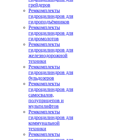
грейдеров
Ремкомплекты
гидроцилиндров для
гидроподъёмников
Ремкомплекты
гидроцилиндров для
гидромолотов
Ремкомплекты
гидроцилиндров для
железнодорожной
техники
Ремкомплекты
гидроцилиндров для
бульдозеров
Ремкомплекты
гидроцилиндров для
самосвалов,
полуприцепов и
мультилифтов
Ремкомплекты
гидроцилиндров для
коммунальной
техники
Ремкомплекты
гидроцилиндров для