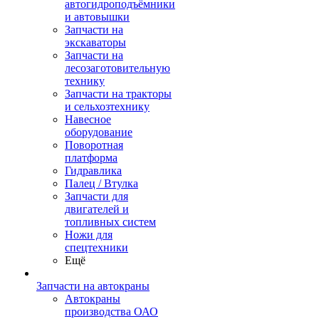
автогидроподъёмники
и автовышки
Запчасти на
экскаваторы
Запчасти на
лесозаготовительную
технику
Запчасти на тракторы
и сельхозтехнику
Навесное
оборудование
Поворотная
платформа
Гидравлика
Палец / Втулка
Запчасти для
двигателей и
топливных систем
Ножи для
спецтехники
Ещё
Запчасти на автокраны
Автокраны
производства ОАО