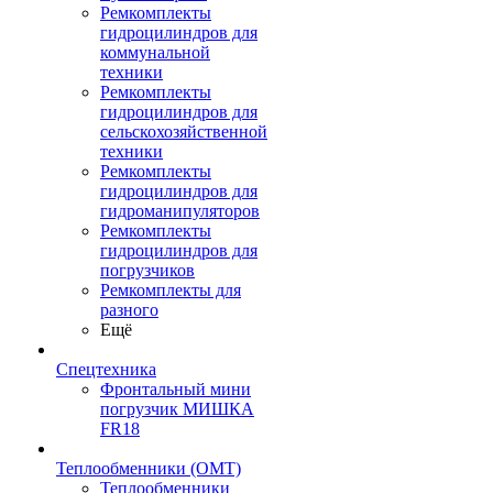
Ремкомплекты
гидроцилиндров для
коммунальной
техники
Ремкомплекты
гидроцилиндров для
сельскохозяйственной
техники
Ремкомплекты
гидроцилиндров для
гидроманипуляторов
Ремкомплекты
гидроцилиндров для
погрузчиков
Ремкомплекты для
разного
Ещё
Спецтехника
Фронтальный мини
погрузчик МИШКА
FR18
Теплообменники (OMT)
Теплообменники