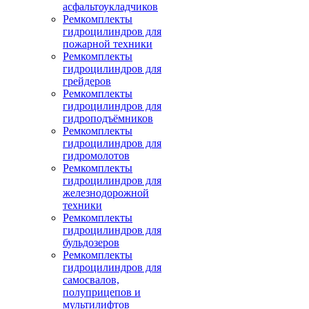
асфальтоукладчиков
Ремкомплекты
гидроцилиндров для
пожарной техники
Ремкомплекты
гидроцилиндров для
грейдеров
Ремкомплекты
гидроцилиндров для
гидроподъёмников
Ремкомплекты
гидроцилиндров для
гидромолотов
Ремкомплекты
гидроцилиндров для
железнодорожной
техники
Ремкомплекты
гидроцилиндров для
бульдозеров
Ремкомплекты
гидроцилиндров для
самосвалов,
полуприцепов и
мультилифтов