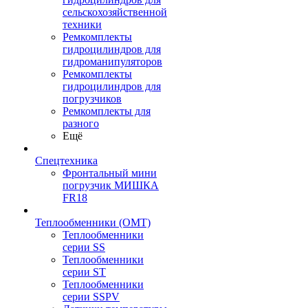
сельскохозяйственной
техники
Ремкомплекты
гидроцилиндров для
гидроманипуляторов
Ремкомплекты
гидроцилиндров для
погрузчиков
Ремкомплекты для
разного
Ещё
Спецтехника
Фронтальный мини
погрузчик МИШКА
FR18
Теплообменники (OMT)
Теплообменники
серии SS
Теплообменники
серии ST
Теплообменники
серии SSPV