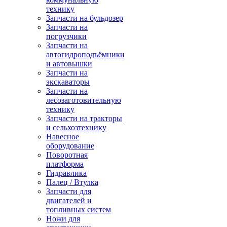
технику
Запчасти на бульдозер
Запчасти на
погрузчики
Запчасти на
автогидроподъёмники
и автовышки
Запчасти на
экскаваторы
Запчасти на
лесозаготовительную
технику
Запчасти на тракторы
и сельхозтехнику
Навесное
оборудование
Поворотная
платформа
Гидравлика
Палец / Втулка
Запчасти для
двигателей и
топливных систем
Ножи для