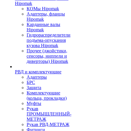
Hipomak
КОМы Hipomak
Адаптеры, фланцы
Hipomak
Карданные валы
Hipomak
Гидрораспределители
подъема-опускания
кузова Hipomak
Прочее (джойстики,
сенсоры, ниппели и
диверторы) Hipomak
РВД и комплектующие
Адаптеры
БРС
Защита
Комплектующие
(кольца, прокладки)
Муфты
Рукав
ПРОМЫШЛЕННЫЙ-
МЕТРАЖ
Рукав РВД-МЕТРАЖ
Фитинги