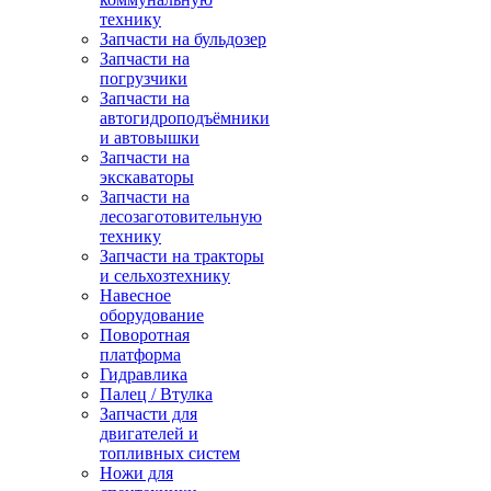
технику
Запчасти на бульдозер
Запчасти на
погрузчики
Запчасти на
автогидроподъёмники
и автовышки
Запчасти на
экскаваторы
Запчасти на
лесозаготовительную
технику
Запчасти на тракторы
и сельхозтехнику
Навесное
оборудование
Поворотная
платформа
Гидравлика
Палец / Втулка
Запчасти для
двигателей и
топливных систем
Ножи для