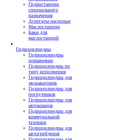
Гидростанции
специального
назначения
Агрегаты насосные
Маслостанции
Баки для
маслостанций
Гидроцилиндры
Гидроцилиндры
поршневые
Гидроцилиндры по
типу исполнения
Гидроцилиндры для
экскаваторов
Гидроцилиндры для
погрузчиков
Гидроцилиндры для
автокранов
Гидроцилиндры для
коммунальной
техники
Гидроцилиндры для
автогрейдеров
Гидроцилиндры для