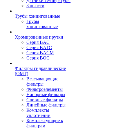
Датчики температуры
Запчасти
Трубы хонингованные
Трубы
хонингованные
Хромированные прутки
Серия BAC
Серия BATC
Серия BACM
Серия BOC
Фильтры гидравлические
(OMT)
Всасыващющие
фильтры
Фильтроэлементы
Напорные фильтры
Сливные фильтры
Линейные фильтры
Комплекты
уплотнений
Комплектующие к
фильтрам