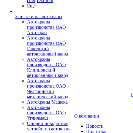
спецтехники
Ещё
Запчасти на автокраны
Автокраны
производства ОАО
Автокран
Автокраны
производства ОАО
Галичский
автокрановый завод
Автокраны
производства ОАО
Клинцовский
автокрановый завод
Автокраны
производства ОАО
Челябинский
механический завод
Автокраны Машека
Автокраны
производства ОАО
О компании
Угличмаш
Опорно-поворотное
Новости
устройство автокрана
Политика