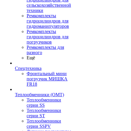
сельскохозяйственной
техники
Ремкомплекты
гидроцилиндров для
гидроманипуляторов
Ремкомплекты
гидроцилиндров для
погрузчиков
Ремкомплекты для
разного
Ещё
Спецтехника
Фронтальный мини
погрузчик МИШКА
FR18
Теплообменники (OMT)
Теплообменники
серии SS
Теплообменники
серии ST
Теплообменники
серии SSPV