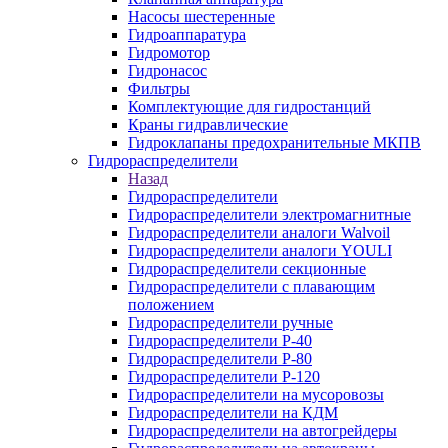
Насосы шестеренные
Гидроаппаратура
Гидромотор
Гидронасос
Фильтры
Комплектующие для гидростанций
Краны гидравлические
Гидроклапаны предохранительные МКПВ
Гидрораспределители
Назад
Гидрораспределители
Гидрораспределители электромагнитные
Гидрораспределители аналоги Walvoil
Гидрораспределители аналоги YOULI
Гидрораспределители секционные
Гидрораспределители с плавающим
положением
Гидрораспределители ручные
Гидрораспределители Р-40
Гидрораспределители Р-80
Гидрораспределители Р-120
Гидрораспределители на мусоровозы
Гидрораспределители на КДМ
Гидрораспределители на автогрейдеры