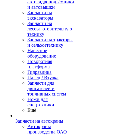
автогидроподъёмники
и автовышки
Запчасти на
экскаваторы
Запчасти на
лесозаготовительную
технику
Запчасти на тракторы
и сельхозтехнику
Навесное
оборудование
Поворотная
платформа
Гидравлика
Палец / Втулка
Запчасти для
двигателей и
топливных систем
Ножи для
спецтехники
Ещё
Запчасти на автокраны
Автокраны
производства ОАО