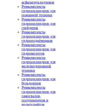
асфальтоукладчиков
Ремкомплекты
гидроцилиндров для
пожарной техники
Ремкомплекты
гидроцилиндров для
грейдеров
Ремкомплекты
гидроцилиндров для
гидроподъёмников
Ремкомплекты
гидроцилиндров для
гидромолотов
Ремкомплекты
гидроцилиндров для
железнодорожной
техники
Ремкомплекты
гидроцилиндров для
бульдозеров
Ремкомплекты
гидроцилиндров для
самосвалов,
полуприцепов и
мультилифтов