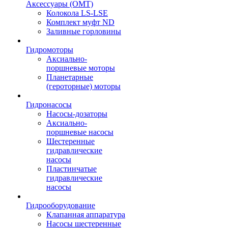
Аксессуары (OMT)
Колокола LS-LSE
Комплект муфт ND
Заливные горловины
Гидромоторы
Аксиально-
поршневые моторы
Планетарные
(героторные) моторы
Гидронасосы
Насосы-дозаторы
Аксиально-
поршневые насосы
Шестеренные
гидравлические
насосы
Пластинчатые
гидравлические
насосы
Гидрооборудование
Клапанная аппаратура
Насосы шестеренные