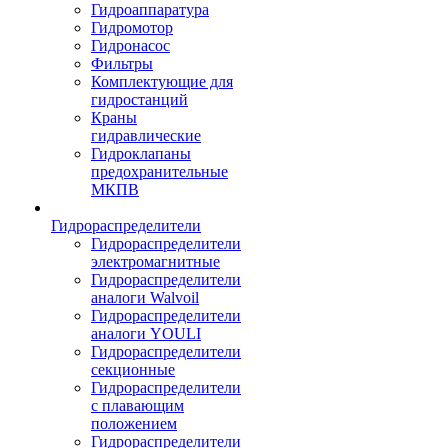
Гидроаппаратура
Гидромотор
Гидронасос
Фильтры
Комплектующие для
гидростанций
Краны
гидравлические
Гидроклапаны
предохранительные
МКПВ
Гидрораспределители
Гидрораспределители
электромагнитные
Гидрораспределители
аналоги Walvoil
Гидрораспределители
аналоги YOULI
Гидрораспределители
секционные
Гидрораспределители
с плавающим
положением
Гидрораспределители