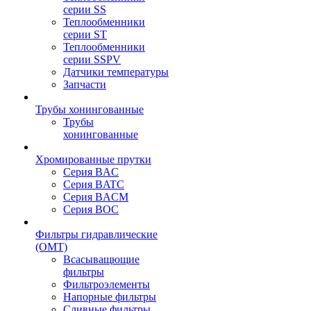
серии SS
Теплообменники
серии ST
Теплообменники
серии SSPV
Датчики температуры
Запчасти
Трубы хонингованные
Трубы
хонингованные
Хромированные прутки
Серия BAC
Серия BATC
Серия BACM
Серия BOC
Фильтры гидравлические
(OMT)
Всасыващющие
фильтры
Фильтроэлементы
Напорные фильтры
Сливные фильтры