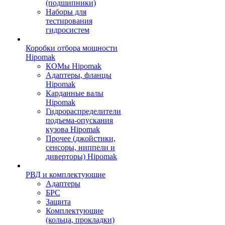
(подшипники)
Наборы для
тестирования
гидросистем
Коробки отбора мощности
Hipomak
КОМы Hipomak
Адаптеры, фланцы
Hipomak
Карданные валы
Hipomak
Гидрораспределители
подъема-опускания
кузова Hipomak
Прочее (джойстики,
сенсоры, ниппели и
диверторы) Hipomak
РВД и комплектующие
Адаптеры
БРС
Защита
Комплектующие
(кольца, прокладки)