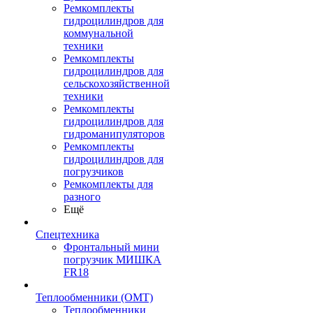
Ремкомплекты
гидроцилиндров для
коммунальной
техники
Ремкомплекты
гидроцилиндров для
сельскохозяйственной
техники
Ремкомплекты
гидроцилиндров для
гидроманипуляторов
Ремкомплекты
гидроцилиндров для
погрузчиков
Ремкомплекты для
разного
Ещё
Спецтехника
Фронтальный мини
погрузчик МИШКА
FR18
Теплообменники (OMT)
Теплообменники