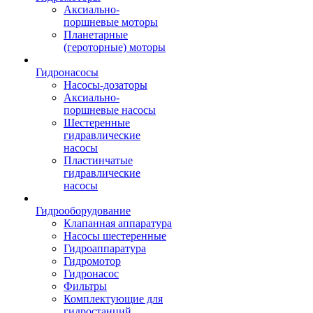
Аксиально-
поршневые моторы
Планетарные
(героторные) моторы
Гидронасосы
Насосы-дозаторы
Аксиально-
поршневые насосы
Шестеренные
гидравлические
насосы
Пластинчатые
гидравлические
насосы
Гидрооборудование
Клапанная аппаратура
Насосы шестеренные
Гидроаппаратура
Гидромотор
Гидронасос
Фильтры
Комплектующие для
гидростанций