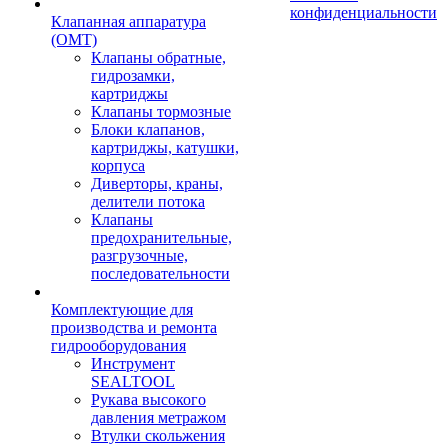
конфиденциальности
Клапанная аппаратура
(OMT)
Клапаны обратные,
гидрозамки,
картриджы
Клапаны тормозные
Блоки клапанов,
картриджы, катушки,
корпуса
Диверторы, краны,
делители потока
Клапаны
предохранительные,
разгрузочные,
последовательности
Комплектующие для
производства и ремонта
гидрооборудования
Инструмент
SEALTOOL
Рукава высокого
давления метражом
Втулки скольжения