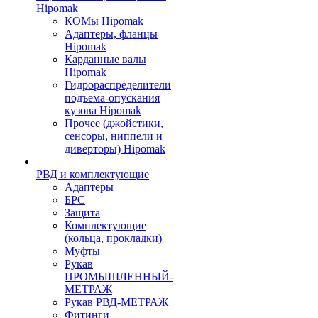
Hipomak
КОМы Hipomak
Адаптеры, фланцы
Hipomak
Карданные валы
Hipomak
Гидрораспределители
подъема-опускания
кузова Hipomak
Прочее (джойстики,
сенсоры, ниппели и
диверторы) Hipomak
РВД и комплектующие
Адаптеры
БРС
Защита
Комплектующие
(кольца, прокладки)
Муфты
Рукав
ПРОМЫШЛЕННЫЙ-
МЕТРАЖ
Рукав РВД-МЕТРАЖ
Фитинги