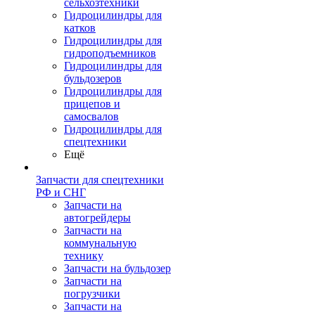
сельхозтехники
Гидроцилиндры для
катков
Гидроцилиндры для
гидроподъемников
Гидроцилиндры для
бульдозеров
Гидроцилиндры для
прицепов и
самосвалов
Гидроцилиндры для
спецтехники
Ещё
Запчасти для спецтехники
РФ и СНГ
Запчасти на
автогрейдеры
Запчасти на
коммунальную
технику
Запчасти на бульдозер
Запчасти на
погрузчики
Запчасти на