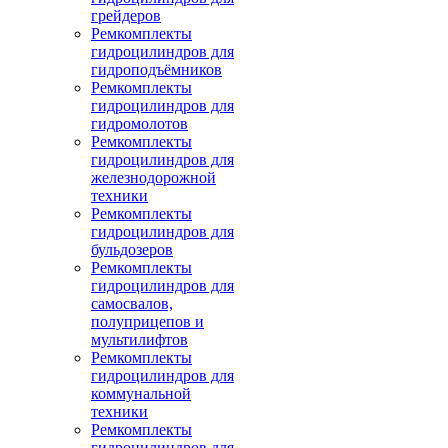
грейдеров
Ремкомплекты
гидроцилиндров для
гидроподъёмников
Ремкомплекты
гидроцилиндров для
гидромолотов
Ремкомплекты
гидроцилиндров для
железнодорожной
техники
Ремкомплекты
гидроцилиндров для
бульдозеров
Ремкомплекты
гидроцилиндров для
самосвалов,
полуприцепов и
мультилифтов
Ремкомплекты
гидроцилиндров для
коммунальной
техники
Ремкомплекты
гидроцилиндров для