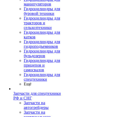
манипуляторов
Гидроцилиндры для
буровой техники
Гидроцилиндры для
тракторов и
сельхозтехники
Гидроцилиндры для
катков
Гидроцилиндры для
гидроподъемников
Гидроцилиндры для
бульдозеров
Гидроцилиндры для
прицепов и
самосвалов
Гидроцилиндры для
спецтехники
Ещё
Запчасти для спецтехники
РФ и СНГ
Запчасти на
автогрейдеры
Запчасти на
коммунальную