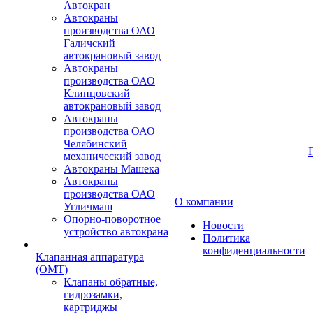
Автокран
Автокраны
производства ОАО
Галичский
автокрановый завод
Автокраны
производства ОАО
Клинцовский
автокрановый завод
Автокраны
производства ОАО
Челябинский
механический завод
Автокраны Машека
Автокраны
производства ОАО
О компании
Угличмаш
Опорно-поворотное
Новости
устройство автокрана
Политика
конфиденциальности
Клапанная аппаратура
(OMT)
Клапаны обратные,
гидрозамки,
картриджы