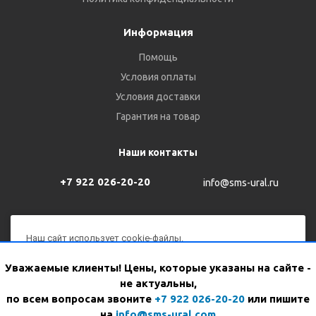
Информация
Помощь
Условия оплаты
Условия доставки
Гарантия на товар
Наши контакты
+7 922 026-20-20
info@sms-ural.ru
Наш сайт использует cookie-файлы.
Продолжая им пользоваться, вы соглашаетесь на
2026 © Все права защищены
Уважаемые клиенты! Цены, которые указаны на сайте -
обработку персональных данных с использованием Яндекс
не актуальны,
Метрики в соответствии с
политикой конфиденциальности
.
WhatsApp
Версия для печати
по всем вопросам звоните
+7 922 026-20-20
или пишите
на
info@sms-ural.com