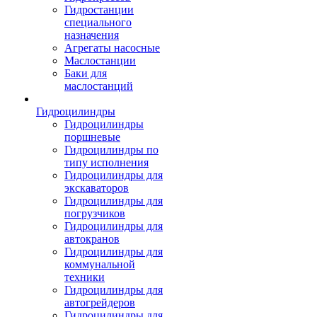
Гидростанции
специального
назначения
Агрегаты насосные
Маслостанции
Баки для
маслостанций
Гидроцилиндры
Гидроцилиндры
поршневые
Гидроцилиндры по
типу исполнения
Гидроцилиндры для
экскаваторов
Гидроцилиндры для
погрузчиков
Гидроцилиндры для
автокранов
Гидроцилиндры для
коммунальной
техники
Гидроцилиндры для
автогрейдеров
Гидроцилиндры для