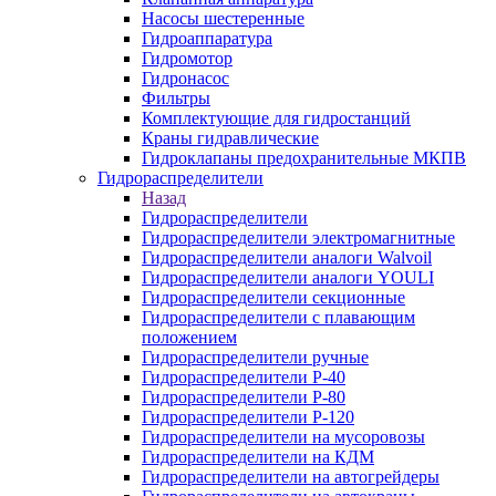
Насосы шестеренные
Гидроаппаратура
Гидромотор
Гидронасос
Фильтры
Комплектующие для гидростанций
Краны гидравлические
Гидроклапаны предохранительные МКПВ
Гидрораспределители
Назад
Гидрораспределители
Гидрораспределители электромагнитные
Гидрораспределители аналоги Walvoil
Гидрораспределители аналоги YOULI
Гидрораспределители секционные
Гидрораспределители с плавающим
положением
Гидрораспределители ручные
Гидрораспределители Р-40
Гидрораспределители Р-80
Гидрораспределители Р-120
Гидрораспределители на мусоровозы
Гидрораспределители на КДМ
Гидрораспределители на автогрейдеры