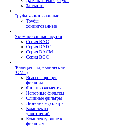
Датчики температуры
Запчасти
Трубы хонингованные
Трубы
хонингованные
Хромированные прутки
Серия BAC
Серия BATC
Серия BACM
Серия BOC
Фильтры гидравлические
(OMT)
Всасыващющие
фильтры
Фильтроэлементы
Напорные фильтры
Сливные фильтры
Линейные фильтры
Комплекты
уплотнений
Комплектующие к
фильтрам