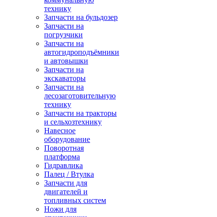
технику
Запчасти на бульдозер
Запчасти на
погрузчики
Запчасти на
автогидроподъёмники
и автовышки
Запчасти на
экскаваторы
Запчасти на
лесозаготовительную
технику
Запчасти на тракторы
и сельхозтехнику
Навесное
оборудование
Поворотная
платформа
Гидравлика
Палец / Втулка
Запчасти для
двигателей и
топливных систем
Ножи для