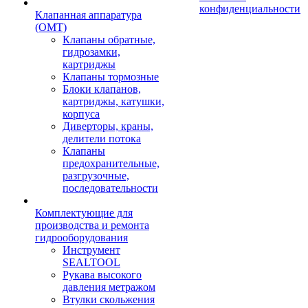
конфиденциальности
Клапанная аппаратура
(OMT)
Клапаны обратные,
гидрозамки,
картриджы
Клапаны тормозные
Блоки клапанов,
картриджы, катушки,
корпуса
Диверторы, краны,
делители потока
Клапаны
предохранительные,
разгрузочные,
последовательности
Комплектующие для
производства и ремонта
гидрооборудования
Инструмент
SEALTOOL
Рукава высокого
давления метражом
Втулки скольжения