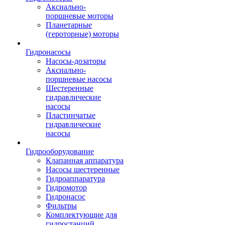
Аксиально-
поршневые моторы
Планетарные
(героторные) моторы
Гидронасосы
Насосы-дозаторы
Аксиально-
поршневые насосы
Шестеренные
гидравлические
насосы
Пластинчатые
гидравлические
насосы
Гидрооборудование
Клапанная аппаратура
Насосы шестеренные
Гидроаппаратура
Гидромотор
Гидронасос
Фильтры
Комплектующие для
гидростанций