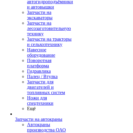
автогидроподъёмники
и автовышки
Запчасти на
экскаваторы
Запчасти на
лесозаготовительную
технику
Запчасти на тракторы
и сельхозтехнику
Навесное
оборудование
Поворотная
платформа
Гидравлика
Палец / Втулка
Запчасти для
двигателей и
топливных систем
Ножи для
спецтехники
Ещё
Запчасти на автокраны
Автокраны
производства ОАО