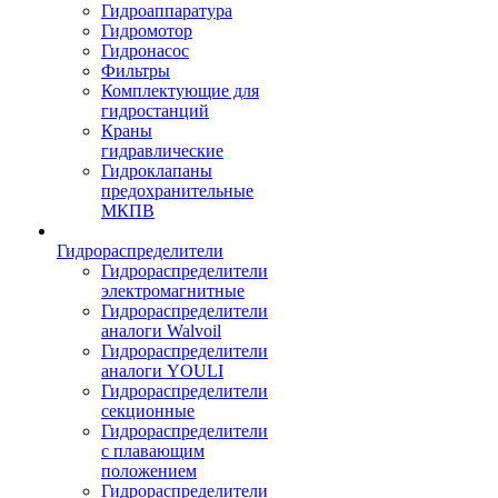
Гидроаппаратура
Гидромотор
Гидронасос
Фильтры
Комплектующие для
гидростанций
Краны
гидравлические
Гидроклапаны
предохранительные
МКПВ
Гидрораспределители
Гидрораспределители
электромагнитные
Гидрораспределители
аналоги Walvoil
Гидрораспределители
аналоги YOULI
Гидрораспределители
секционные
Гидрораспределители
с плавающим
положением
Гидрораспределители