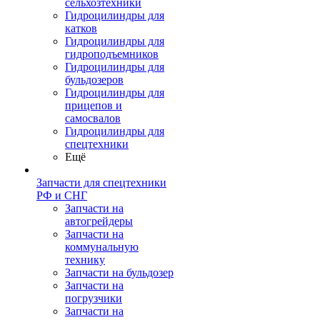
сельхозтехники
Гидроцилиндры для
катков
Гидроцилиндры для
гидроподъемников
Гидроцилиндры для
бульдозеров
Гидроцилиндры для
прицепов и
самосвалов
Гидроцилиндры для
спецтехники
Ещё
Запчасти для спецтехники
РФ и СНГ
Запчасти на
автогрейдеры
Запчасти на
коммунальную
технику
Запчасти на бульдозер
Запчасти на
погрузчики
Запчасти на