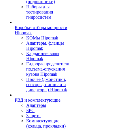
(подшипники)
Наборы для
тестирования
гидросистем
Коробки отбора мощности
Hipomak
КОМы Hipomak
Адаптеры, фланцы
Hipomak
Карданные валы
Hipomak
Гидрораспределители
подъема-опускания
кузова Hipomak
Прочее (джойстики,
сенсоры, ниппели и
диверторы) Hipomak
РВД и комплектующие
Адаптеры
БРС
Защита
Комплектующие
(кольца, прокладки)