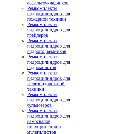
асфальтоукладчиков
Ремкомплекты
гидроцилиндров для
пожарной техники
Ремкомплекты
гидроцилиндров для
грейдеров
Ремкомплекты
гидроцилиндров для
гидроподъёмников
Ремкомплекты
гидроцилиндров для
гидромолотов
Ремкомплекты
гидроцилиндров для
железнодорожной
техники
Ремкомплекты
гидроцилиндров для
бульдозеров
Ремкомплекты
гидроцилиндров для
самосвалов,
полуприцепов и
мультилифтов