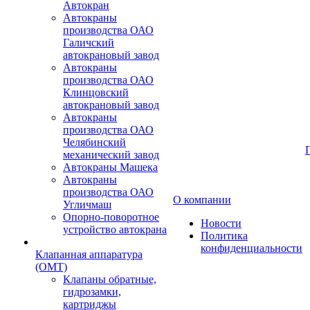
Автокран
Автокраны
производства ОАО
Галичский
автокрановый завод
Автокраны
производства ОАО
Клинцовский
автокрановый завод
Автокраны
производства ОАО
Челябинский
механический завод
Автокраны Машека
Автокраны
производства ОАО
О компании
Угличмаш
Опорно-поворотное
Новости
устройство автокрана
Политика
конфиденциальности
Клапанная аппаратура
(OMT)
Клапаны обратные,
гидрозамки,
картриджы