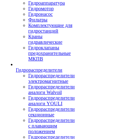
Гидроаппаратура
Гидромотор
Гидронасос
Фильтры
Комплектующие для
гидростанций
Краны
гидравлические
Гидроклапаны
предохранительные
МКПВ
Гидрораспределители
Гидрораспределители
электромагнитные
Гидрораспределители
аналоги Walvoil
Гидрораспределители
аналоги YOULI
Гидрораспределители
секционные
Гидрораспределители
с плавающим
положением
Гидрораспределители