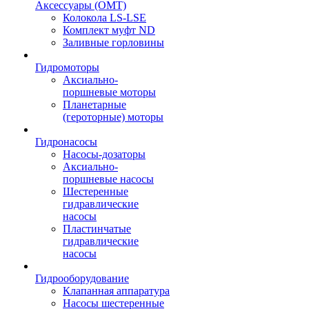
Аксессуары (OMT)
Колокола LS-LSE
Комплект муфт ND
Заливные горловины
Гидромоторы
Аксиально-
поршневые моторы
Планетарные
(героторные) моторы
Гидронасосы
Насосы-дозаторы
Аксиально-
поршневые насосы
Шестеренные
гидравлические
насосы
Пластинчатые
гидравлические
насосы
Гидрооборудование
Клапанная аппаратура
Насосы шестеренные