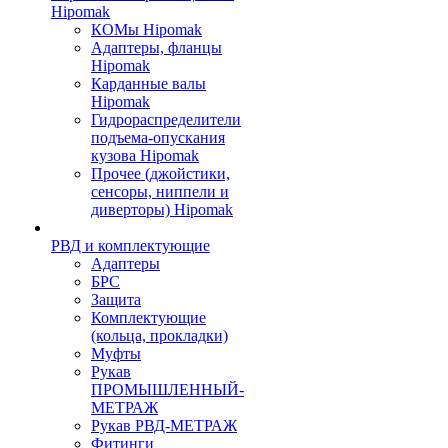
Hipomak
КОМы Hipomak
Адаптеры, фланцы
Hipomak
Карданные валы
Hipomak
Гидрораспределители
подъема-опускания
кузова Hipomak
Прочее (джойстики,
сенсоры, ниппели и
диверторы) Hipomak
РВД и комплектующие
Адаптеры
БРС
Защита
Комплектующие
(кольца, прокладки)
Муфты
Рукав
ПРОМЫШЛЕННЫЙ-
МЕТРАЖ
Рукав РВД-МЕТРАЖ
Фитинги