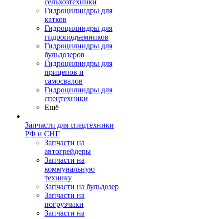
сельхозтехники
Гидроцилиндры для
катков
Гидроцилиндры для
гидроподъемников
Гидроцилиндры для
бульдозеров
Гидроцилиндры для
прицепов и
самосвалов
Гидроцилиндры для
спецтехники
Ещё
Запчасти для спецтехники
РФ и СНГ
Запчасти на
автогрейдеры
Запчасти на
коммунальную
технику
Запчасти на бульдозер
Запчасти на
погрузчики
Запчасти на