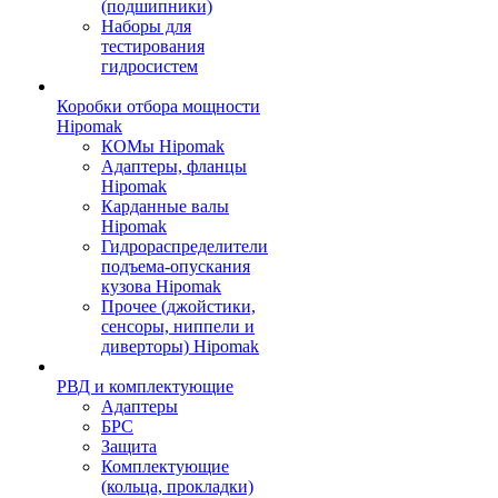
(подшипники)
Наборы для
тестирования
гидросистем
Коробки отбора мощности
Hipomak
КОМы Hipomak
Адаптеры, фланцы
Hipomak
Карданные валы
Hipomak
Гидрораспределители
подъема-опускания
кузова Hipomak
Прочее (джойстики,
сенсоры, ниппели и
диверторы) Hipomak
РВД и комплектующие
Адаптеры
БРС
Защита
Комплектующие
(кольца, прокладки)