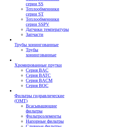
серии SS
Теплообменники
серии ST
Теплообменники
серии SSPV
Датчики температуры
Запчасти
Трубы хонингованные
Трубы
хонингованные
Хромированные прутки
Серия BAC
Серия BATC
Серия BACM
Серия BOC
Фильтры гидравлические
(OMT)
Всасыващющие
фильтры
Фильтроэлементы
Напорные фильтры
Сливные фильтры