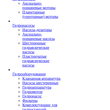
Аксиально-
поршневые моторы
Планетарные
(героторные) моторы
Гидронасосы
Насосы-дозаторы
Аксиально-
поршневые насосы
Шестеренные
гидравлические
насосы
Пластинчатые
гидравлические
насосы
Гидрооборудование
Клапанная аппаратура
Насосы шестеренные
Гидроаппаратура
Гидромотор
Гидронасос
Фильтры
Комплектующие для
гидростанций