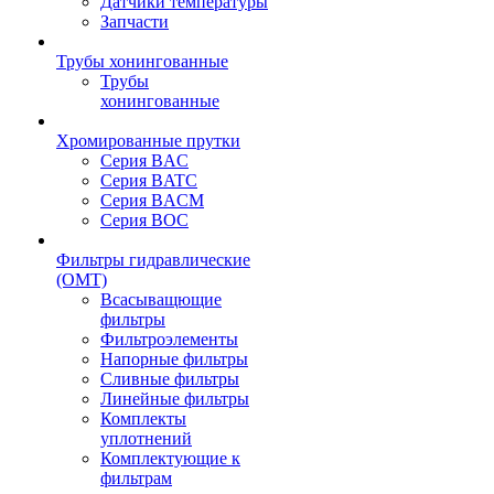
Датчики температуры
Запчасти
Трубы хонингованные
Трубы
хонингованные
Хромированные прутки
Серия BAC
Серия BATC
Серия BACM
Серия BOC
Фильтры гидравлические
(OMT)
Всасыващющие
фильтры
Фильтроэлементы
Напорные фильтры
Сливные фильтры
Линейные фильтры
Комплекты
уплотнений
Комплектующие к
фильтрам