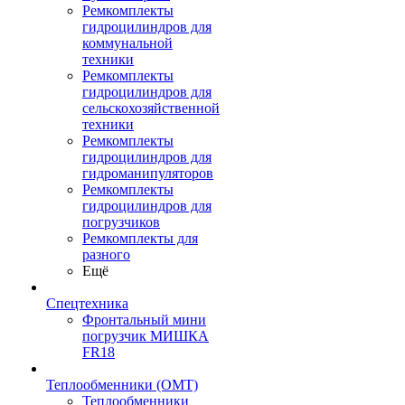
Ремкомплекты
гидроцилиндров для
коммунальной
техники
Ремкомплекты
гидроцилиндров для
сельскохозяйственной
техники
Ремкомплекты
гидроцилиндров для
гидроманипуляторов
Ремкомплекты
гидроцилиндров для
погрузчиков
Ремкомплекты для
разного
Ещё
Спецтехника
Фронтальный мини
погрузчик МИШКА
FR18
Теплообменники (OMT)
Теплообменники