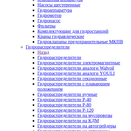
Насосы шестеренные
Гидроаппаратура
Гидромотор
Гидронасос
Фильтры
Комплектующие для гидростанций
Краны гидравлические
Гидроклапаны предохранительные МКПВ
Гидрораспределители
Назад
Гидрораспределители
Гидрораспределители электромагнитные
Гидрораспределители аналоги Walvoil
Гидрораспределители аналоги YOULI
Гидрораспределители секционные
Гидрораспределители с плавающим
положением
Гидрораспределители ручные
Гидрораспределители Р-40
Гидрораспределители Р-80
Гидрораспределители Р-120
Гидрораспределители на мусоровозы
Гидрораспределители на КДМ
Гидрораспределители на автогрейдеры