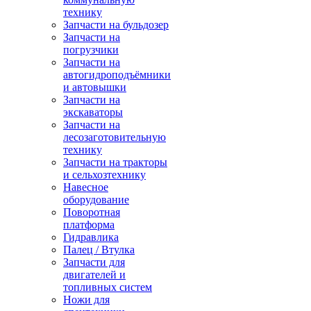
технику
Запчасти на бульдозер
Запчасти на
погрузчики
Запчасти на
автогидроподъёмники
и автовышки
Запчасти на
экскаваторы
Запчасти на
лесозаготовительную
технику
Запчасти на тракторы
и сельхозтехнику
Навесное
оборудование
Поворотная
платформа
Гидравлика
Палец / Втулка
Запчасти для
двигателей и
топливных систем
Ножи для