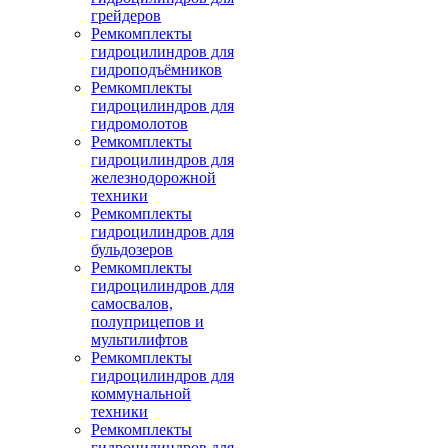
грейдеров
Ремкомплекты
гидроцилиндров для
гидроподъёмников
Ремкомплекты
гидроцилиндров для
гидромолотов
Ремкомплекты
гидроцилиндров для
железнодорожной
техники
Ремкомплекты
гидроцилиндров для
бульдозеров
Ремкомплекты
гидроцилиндров для
самосвалов,
полуприцепов и
мультилифтов
Ремкомплекты
гидроцилиндров для
коммунальной
техники
Ремкомплекты
гидроцилиндров для