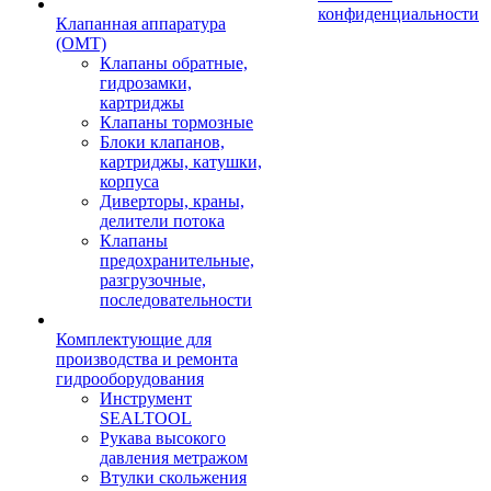
конфиденциальности
Клапанная аппаратура
(OMT)
Клапаны обратные,
гидрозамки,
картриджы
Клапаны тормозные
Блоки клапанов,
картриджы, катушки,
корпуса
Диверторы, краны,
делители потока
Клапаны
предохранительные,
разгрузочные,
последовательности
Комплектующие для
производства и ремонта
гидрооборудования
Инструмент
SEALTOOL
Рукава высокого
давления метражом
Втулки скольжения