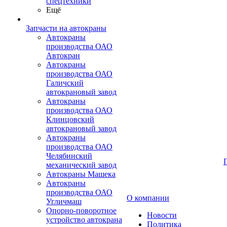
спецтехники
Ещё
Запчасти на автокраны
Автокраны
производства ОАО
Автокран
Автокраны
производства ОАО
Галичский
автокрановый завод
Автокраны
производства ОАО
Клинцовский
автокрановый завод
Автокраны
производства ОАО
Челябинский
механический завод
Автокраны Машека
Автокраны
производства ОАО
О компании
Угличмаш
Опорно-поворотное
Новости
устройство автокрана
Политика