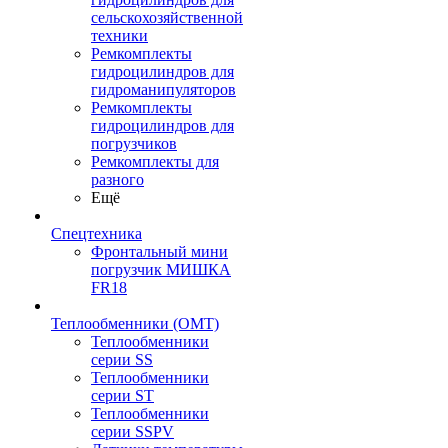
сельскохозяйственной
техники
Ремкомплекты
гидроцилиндров для
гидроманипуляторов
Ремкомплекты
гидроцилиндров для
погрузчиков
Ремкомплекты для
разного
Ещё
Спецтехника
Фронтальный мини
погрузчик МИШКА
FR18
Теплообменники (OMT)
Теплообменники
серии SS
Теплообменники
серии ST
Теплообменники
серии SSPV