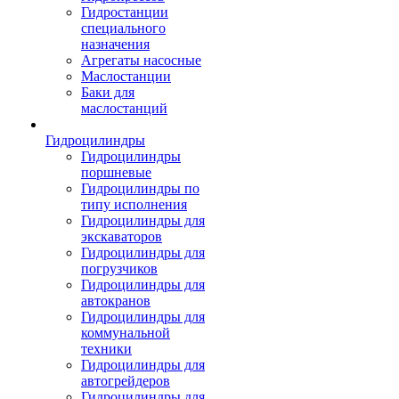
Гидростанции
специального
назначения
Агрегаты насосные
Маслостанции
Баки для
маслостанций
Гидроцилиндры
Гидроцилиндры
поршневые
Гидроцилиндры по
типу исполнения
Гидроцилиндры для
экскаваторов
Гидроцилиндры для
погрузчиков
Гидроцилиндры для
автокранов
Гидроцилиндры для
коммунальной
техники
Гидроцилиндры для
автогрейдеров
Гидроцилиндры для