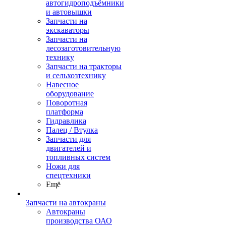
автогидроподъёмники
и автовышки
Запчасти на
экскаваторы
Запчасти на
лесозаготовительную
технику
Запчасти на тракторы
и сельхозтехнику
Навесное
оборудование
Поворотная
платформа
Гидравлика
Палец / Втулка
Запчасти для
двигателей и
топливных систем
Ножи для
спецтехники
Ещё
Запчасти на автокраны
Автокраны
производства ОАО