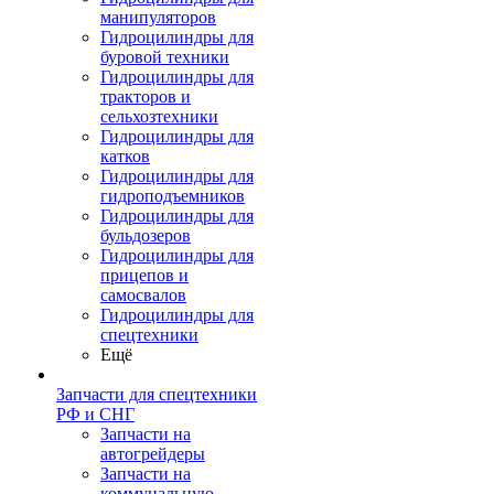
манипуляторов
Гидроцилиндры для
буровой техники
Гидроцилиндры для
тракторов и
сельхозтехники
Гидроцилиндры для
катков
Гидроцилиндры для
гидроподъемников
Гидроцилиндры для
бульдозеров
Гидроцилиндры для
прицепов и
самосвалов
Гидроцилиндры для
спецтехники
Ещё
Запчасти для спецтехники
РФ и СНГ
Запчасти на
автогрейдеры
Запчасти на
коммунальную