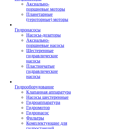
Аксиально-
поршневые моторы
Планетарные
(героторные) моторы
Гидронасосы
Насосы-дозаторы
Аксиально-
поршневые насосы
Шестеренные
гидравлические
насосы
Пластинчатые
гидравлические
насосы
Гидрооборудование
Клапанная аппаратура
Насосы шестеренные
Гидроаппаратура
Гидромотор
Гидронасос
Фильтры
Комплектующие для
гидростанций