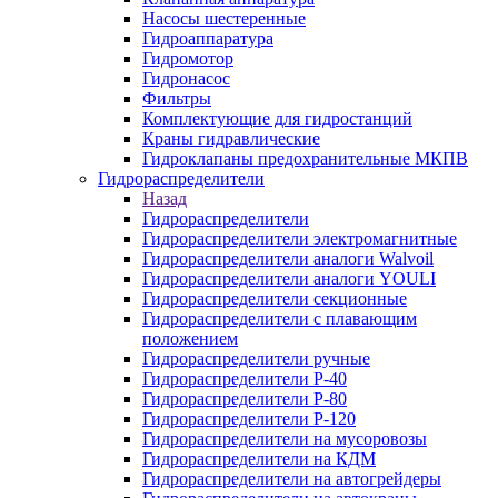
Насосы шестеренные
Гидроаппаратура
Гидромотор
Гидронасос
Фильтры
Комплектующие для гидростанций
Краны гидравлические
Гидроклапаны предохранительные МКПВ
Гидрораспределители
Назад
Гидрораспределители
Гидрораспределители электромагнитные
Гидрораспределители аналоги Walvoil
Гидрораспределители аналоги YOULI
Гидрораспределители секционные
Гидрораспределители с плавающим
положением
Гидрораспределители ручные
Гидрораспределители Р-40
Гидрораспределители Р-80
Гидрораспределители Р-120
Гидрораспределители на мусоровозы
Гидрораспределители на КДМ
Гидрораспределители на автогрейдеры