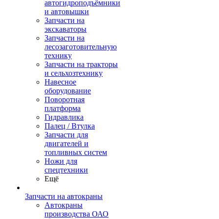
автогидроподъёмники
и автовышки
Запчасти на
экскаваторы
Запчасти на
лесозаготовительную
технику
Запчасти на тракторы
и сельхозтехнику
Навесное
оборудование
Поворотная
платформа
Гидравлика
Палец / Втулка
Запчасти для
двигателей и
топливных систем
Ножи для
спецтехники
Ещё
Запчасти на автокраны
Автокраны
производства ОАО