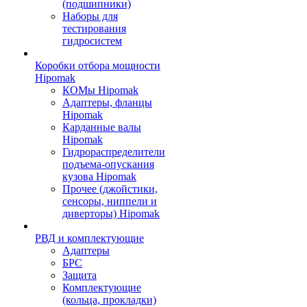
(подшипники)
Наборы для
тестирования
гидросистем
Коробки отбора мощности
Hipomak
КОМы Hipomak
Адаптеры, фланцы
Hipomak
Карданные валы
Hipomak
Гидрораспределители
подъема-опускания
кузова Hipomak
Прочее (джойстики,
сенсоры, ниппели и
диверторы) Hipomak
РВД и комплектующие
Адаптеры
БРС
Защита
Комплектующие
(кольца, прокладки)