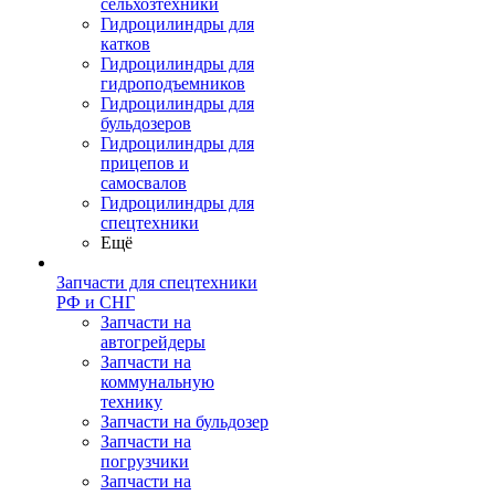
сельхозтехники
Гидроцилиндры для
катков
Гидроцилиндры для
гидроподъемников
Гидроцилиндры для
бульдозеров
Гидроцилиндры для
прицепов и
самосвалов
Гидроцилиндры для
спецтехники
Ещё
Запчасти для спецтехники
РФ и СНГ
Запчасти на
автогрейдеры
Запчасти на
коммунальную
технику
Запчасти на бульдозер
Запчасти на
погрузчики
Запчасти на