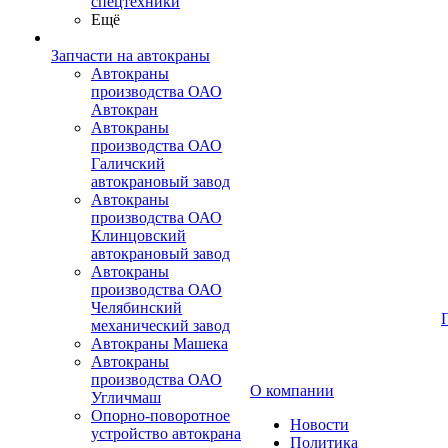
спецтехники
Ещё
Запчасти на автокраны
Автокраны
производства ОАО
Автокран
Автокраны
производства ОАО
Галичский
автокрановый завод
Автокраны
производства ОАО
Клинцовский
автокрановый завод
Автокраны
производства ОАО
Челябинский
механический завод
Автокраны Машека
Автокраны
производства ОАО
О компании
Угличмаш
Опорно-поворотное
Новости
устройство автокрана
Политика