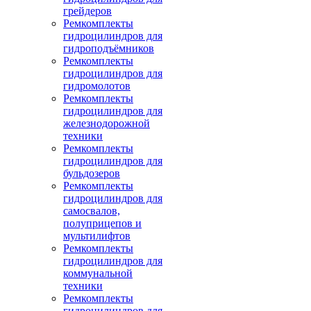
грейдеров
Ремкомплекты
гидроцилиндров для
гидроподъёмников
Ремкомплекты
гидроцилиндров для
гидромолотов
Ремкомплекты
гидроцилиндров для
железнодорожной
техники
Ремкомплекты
гидроцилиндров для
бульдозеров
Ремкомплекты
гидроцилиндров для
самосвалов,
полуприцепов и
мультилифтов
Ремкомплекты
гидроцилиндров для
коммунальной
техники
Ремкомплекты
гидроцилиндров для