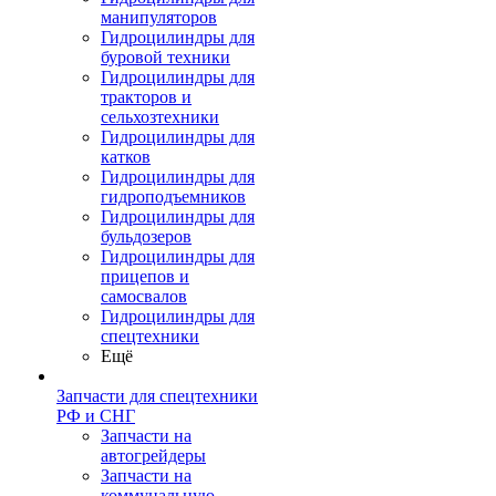
манипуляторов
Гидроцилиндры для
буровой техники
Гидроцилиндры для
тракторов и
сельхозтехники
Гидроцилиндры для
катков
Гидроцилиндры для
гидроподъемников
Гидроцилиндры для
бульдозеров
Гидроцилиндры для
прицепов и
самосвалов
Гидроцилиндры для
спецтехники
Ещё
Запчасти для спецтехники
РФ и СНГ
Запчасти на
автогрейдеры
Запчасти на
коммунальную