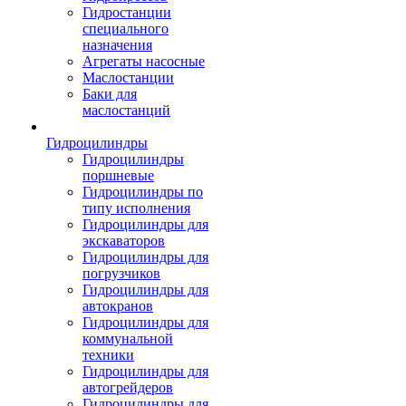
Гидростанции
специального
назначения
Агрегаты насосные
Маслостанции
Баки для
маслостанций
Гидроцилиндры
Гидроцилиндры
поршневые
Гидроцилиндры по
типу исполнения
Гидроцилиндры для
экскаваторов
Гидроцилиндры для
погрузчиков
Гидроцилиндры для
автокранов
Гидроцилиндры для
коммунальной
техники
Гидроцилиндры для
автогрейдеров
Гидроцилиндры для