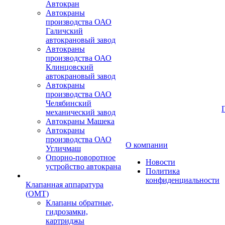
Автокран
Автокраны
производства ОАО
Галичский
автокрановый завод
Автокраны
производства ОАО
Клинцовский
автокрановый завод
Автокраны
производства ОАО
Челябинский
механический завод
Автокраны Машека
Автокраны
производства ОАО
О компании
Угличмаш
Опорно-поворотное
Новости
устройство автокрана
Политика
конфиденциальности
Клапанная аппаратура
(OMT)
Клапаны обратные,
гидрозамки,
картриджы