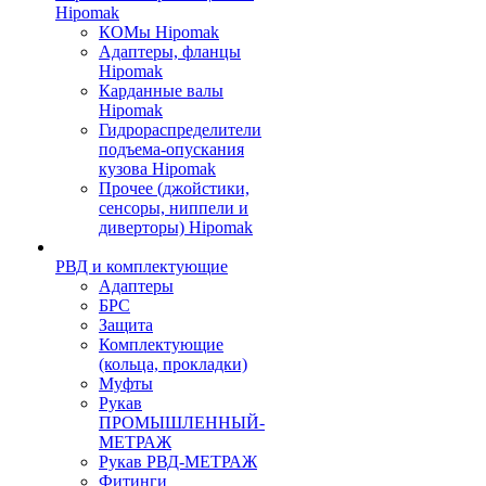
Hipomak
КОМы Hipomak
Адаптеры, фланцы
Hipomak
Карданные валы
Hipomak
Гидрораспределители
подъема-опускания
кузова Hipomak
Прочее (джойстики,
сенсоры, ниппели и
диверторы) Hipomak
РВД и комплектующие
Адаптеры
БРС
Защита
Комплектующие
(кольца, прокладки)
Муфты
Рукав
ПРОМЫШЛЕННЫЙ-
МЕТРАЖ
Рукав РВД-МЕТРАЖ
Фитинги