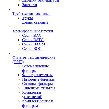
Датчики температуры
Запчасти
Трубы хонингованные
Трубы
хонингованные
Хромированные прутки
Серия BAC
Серия BATC
Серия BACM
Серия BOC
Фильтры гидравлические
(OMT)
Всасыващющие
фильтры
Фильтроэлементы
Напорные фильтры
Сливные фильтры
Линейные фильтры
Комплекты
уплотнений
Комплектующие к
фильтрам