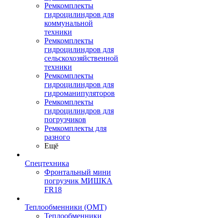
Ремкомплекты
гидроцилиндров для
коммунальной
техники
Ремкомплекты
гидроцилиндров для
сельскохозяйственной
техники
Ремкомплекты
гидроцилиндров для
гидроманипуляторов
Ремкомплекты
гидроцилиндров для
погрузчиков
Ремкомплекты для
разного
Ещё
Спецтехника
Фронтальный мини
погрузчик МИШКА
FR18
Теплообменники (OMT)
Теплообменники