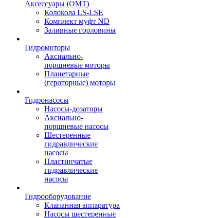
Аксессуары (OMT)
Колокола LS-LSE
Комплект муфт ND
Заливные горловины
Гидромоторы
Аксиально-
поршневые моторы
Планетарные
(героторные) моторы
Гидронасосы
Насосы-дозаторы
Аксиально-
поршневые насосы
Шестеренные
гидравлические
насосы
Пластинчатые
гидравлические
насосы
Гидрооборудование
Клапанная аппаратура
Насосы шестеренные