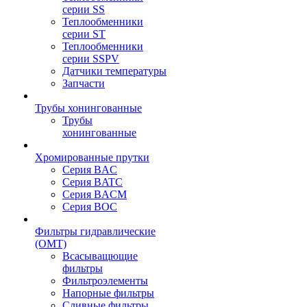
серии SS
Теплообменники
серии ST
Теплообменники
серии SSPV
Датчики температуры
Запчасти
Трубы хонингованные
Трубы
хонингованные
Хромированные прутки
Серия BAC
Серия BATC
Серия BACM
Серия BOC
Фильтры гидравлические
(OMT)
Всасыващющие
фильтры
Фильтроэлементы
Напорные фильтры
Сливные фильтры