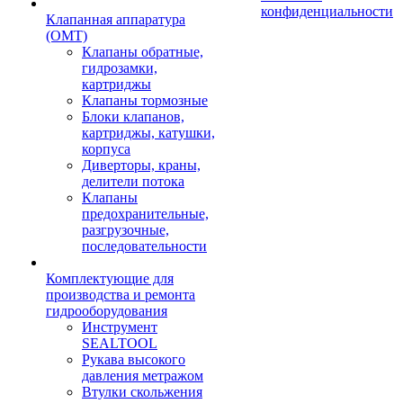
конфиденциальности
Клапанная аппаратура
(OMT)
Клапаны обратные,
гидрозамки,
картриджы
Клапаны тормозные
Блоки клапанов,
картриджы, катушки,
корпуса
Диверторы, краны,
делители потока
Клапаны
предохранительные,
разгрузочные,
последовательности
Комплектующие для
производства и ремонта
гидрооборудования
Инструмент
SEALTOOL
Рукава высокого
давления метражом
Втулки скольжения