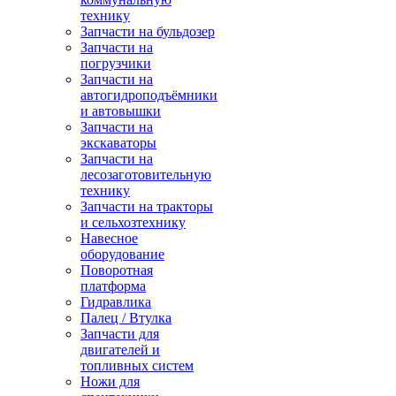
технику
Запчасти на бульдозер
Запчасти на
погрузчики
Запчасти на
автогидроподъёмники
и автовышки
Запчасти на
экскаваторы
Запчасти на
лесозаготовительную
технику
Запчасти на тракторы
и сельхозтехнику
Навесное
оборудование
Поворотная
платформа
Гидравлика
Палец / Втулка
Запчасти для
двигателей и
топливных систем
Ножи для