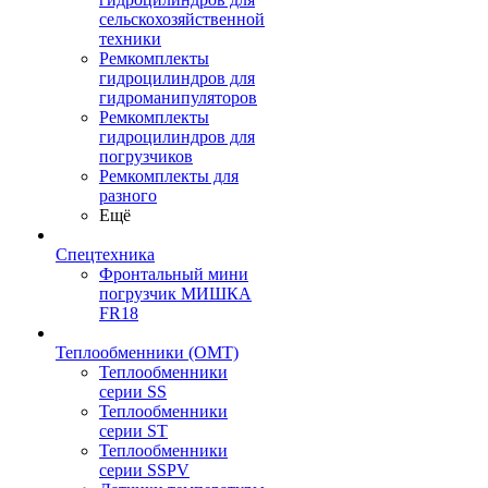
сельскохозяйственной
техники
Ремкомплекты
гидроцилиндров для
гидроманипуляторов
Ремкомплекты
гидроцилиндров для
погрузчиков
Ремкомплекты для
разного
Ещё
Спецтехника
Фронтальный мини
погрузчик МИШКА
FR18
Теплообменники (OMT)
Теплообменники
серии SS
Теплообменники
серии ST
Теплообменники
серии SSPV