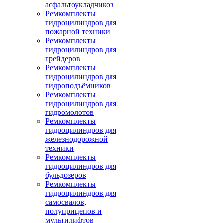
асфальтоукладчиков
Ремкомплекты
гидроцилиндров для
пожарной техники
Ремкомплекты
гидроцилиндров для
грейдеров
Ремкомплекты
гидроцилиндров для
гидроподъёмников
Ремкомплекты
гидроцилиндров для
гидромолотов
Ремкомплекты
гидроцилиндров для
железнодорожной
техники
Ремкомплекты
гидроцилиндров для
бульдозеров
Ремкомплекты
гидроцилиндров для
самосвалов,
полуприцепов и
мультилифтов