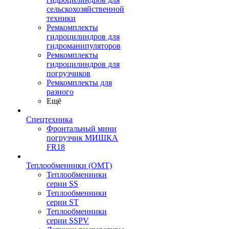
сельскохозяйственной
техники
Ремкомплекты
гидроцилиндров для
гидроманипуляторов
Ремкомплекты
гидроцилиндров для
погрузчиков
Ремкомплекты для
разного
Ещё
Спецтехника
Фронтальный мини
погрузчик МИШКА
FR18
Теплообменники (OMT)
Теплообменники
серии SS
Теплообменники
серии ST
Теплообменники
серии SSPV