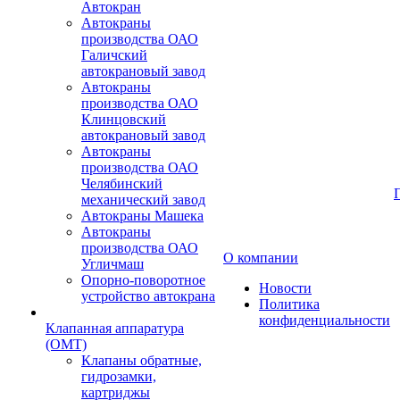
Автокран
Автокраны
производства ОАО
Галичский
автокрановый завод
Автокраны
производства ОАО
Клинцовский
автокрановый завод
Автокраны
производства ОАО
Челябинский
механический завод
Автокраны Машека
Автокраны
производства ОАО
О компании
Угличмаш
Опорно-поворотное
Новости
устройство автокрана
Политика
конфиденциальности
Клапанная аппаратура
(OMT)
Клапаны обратные,
гидрозамки,
картриджы