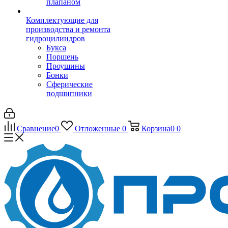
плапаном
Комплектующие для
производства и ремонта
гидроцилиндров
Букса
Поршень
Проушины
Бонки
Сферические
подшипники
Сравнение
0
Отложенные
0
Корзина
0
0