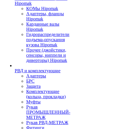
Hipomak
КОМы Hipomak
Адаптеры, фланцы
Hipomak
Карданные валы
Hipomak
Гидрораспределители
подъема-опускания
кузова Hipomak
Прочее (джойстики,
сенсоры, ниппели и
диверторы) Hipomak
РВД и комплектующие
Адаптеры
БРС
Защита
Комплектующие
(кольца, прокладки)
Муфты
Рукав
ПРОМЫШЛЕННЫЙ-
МЕТРАЖ
Рукав РВД-МЕТРАЖ
Фитинги