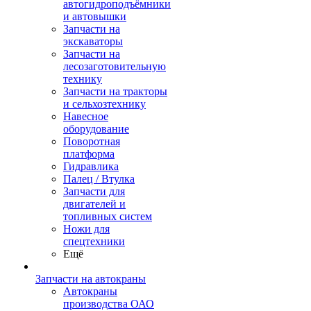
автогидроподъёмники
и автовышки
Запчасти на
экскаваторы
Запчасти на
лесозаготовительную
технику
Запчасти на тракторы
и сельхозтехнику
Навесное
оборудование
Поворотная
платформа
Гидравлика
Палец / Втулка
Запчасти для
двигателей и
топливных систем
Ножи для
спецтехники
Ещё
Запчасти на автокраны
Автокраны
производства ОАО