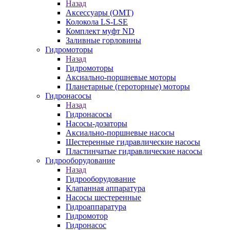
Назад
Аксессуары (OMT)
Колокола LS-LSE
Комплект муфт ND
Заливные горловины
Гидромоторы
Назад
Гидромоторы
Аксиально-поршневые моторы
Планетарные (героторные) моторы
Гидронасосы
Назад
Гидронасосы
Насосы-дозаторы
Аксиально-поршневые насосы
Шестеренные гидравлические насосы
Пластинчатые гидравлические насосы
Гидрооборудование
Назад
Гидрооборудование
Клапанная аппаратура
Насосы шестеренные
Гидроаппаратура
Гидромотор
Гидронасос