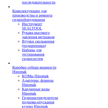
последовательности
Комплектующие для
производства и ремонта
гидрооборудования
Инструмент
SEALTOOL
Рукава высокого
давления метражом
Втулки скольжения
(подшипники)
Наборы для
тестирования
гидросистем
Коробки отбора мощности
Hipomak
КОМы Hipomak
Адаптеры, фланцы
Hipomak
Карданные валы
Hipomak
Гидрораспределители
подъема-опускания
кузова Hipomak