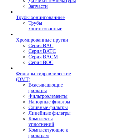
Датчики температуры
Запчасти
Трубы хонингованные
Трубы
хонингованные
Хромированные прутки
Серия BAC
Серия BATC
Серия BACM
Серия BOC
Фильтры гидравлические
(OMT)
Всасыващющие
фильтры
Фильтроэлементы
Напорные фильтры
Сливные фильтры
Линейные фильтры
Комплекты
уплотнений
Комплектующие к
фильтрам