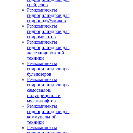
грейдеров
Ремкомплекты
гидроцилиндров для
гидроподъёмников
Ремкомплекты
гидроцилиндров для
гидромолотов
Ремкомплекты
гидроцилиндров для
железнодорожной
техники
Ремкомплекты
гидроцилиндров для
бульдозеров
Ремкомплекты
гидроцилиндров для
самосвалов,
полуприцепов и
мультилифтов
Ремкомплекты
гидроцилиндров для
коммунальной
техники
Ремкомплекты
гидроцилиндров для