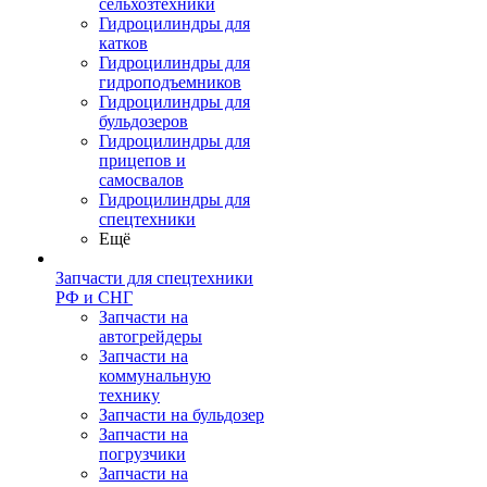
сельхозтехники
Гидроцилиндры для
катков
Гидроцилиндры для
гидроподъемников
Гидроцилиндры для
бульдозеров
Гидроцилиндры для
прицепов и
самосвалов
Гидроцилиндры для
спецтехники
Ещё
Запчасти для спецтехники
РФ и СНГ
Запчасти на
автогрейдеры
Запчасти на
коммунальную
технику
Запчасти на бульдозер
Запчасти на
погрузчики
Запчасти на