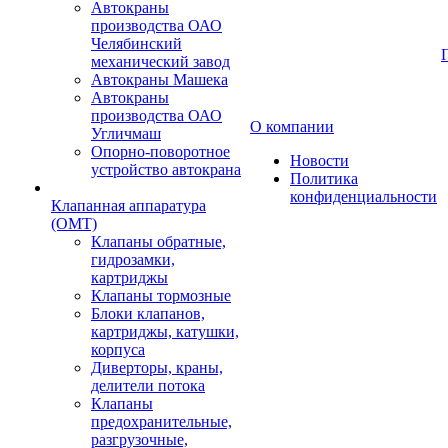
Автокраны
производства ОАО
Челябинский
механический завод
Автокраны Машека
Автокраны
производства ОАО
О компании
Угличмаш
Опорно-поворотное
Новости
устройство автокрана
Политика
конфиденциальности
Клапанная аппаратура
(OMT)
Клапаны обратные,
гидрозамки,
картриджы
Клапаны тормозные
Блоки клапанов,
картриджы, катушки,
корпуса
Диверторы, краны,
делители потока
Клапаны
предохранительные,
разгрузочные,