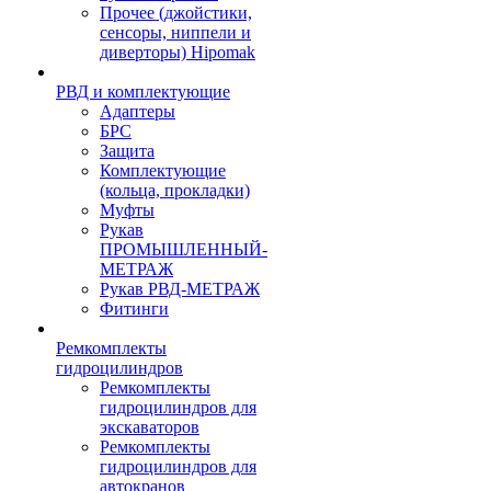
Прочее (джойстики,
сенсоры, ниппели и
диверторы) Hipomak
РВД и комплектующие
Адаптеры
БРС
Защита
Комплектующие
(кольца, прокладки)
Муфты
Рукав
ПРОМЫШЛЕННЫЙ-
МЕТРАЖ
Рукав РВД-МЕТРАЖ
Фитинги
Ремкомплекты
гидроцилиндров
Ремкомплекты
гидроцилиндров для
экскаваторов
Ремкомплекты
гидроцилиндров для
автокранов