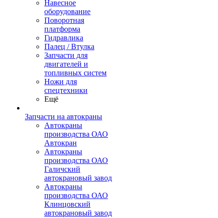
Навесное
оборудование
Поворотная
платформа
Гидравлика
Палец / Втулка
Запчасти для
двигателей и
топливных систем
Ножи для
спецтехники
Ещё
Запчасти на автокраны
Автокраны
производства ОАО
Автокран
Автокраны
производства ОАО
Галичский
автокрановый завод
Автокраны
производства ОАО
Клинцовский
автокрановый завод