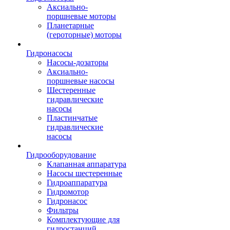
Аксиально-
поршневые моторы
Планетарные
(героторные) моторы
Гидронасосы
Насосы-дозаторы
Аксиально-
поршневые насосы
Шестеренные
гидравлические
насосы
Пластинчатые
гидравлические
насосы
Гидрооборудование
Клапанная аппаратура
Насосы шестеренные
Гидроаппаратура
Гидромотор
Гидронасос
Фильтры
Комплектующие для
гидростанций